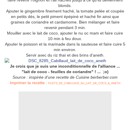
faire revenir l'oignon et l'ail hachés jusqu'à ce qu'ils deviennent
blonds.
Ajouter le gingembre finement haché, la tomate pelée et coupée
en petits dés, le petit piment épépiné et haché fin ainsi que
graines de coriandre et cardamome. Bien mélanger et faire
revenir pendant 3 min.
Mouiller avec le lait de coco, ajouter le nu oc mam et faire cuire
10 min à feu doux.
Ajouter le poisson et la marinade dans la sauteuse et faire cuire 5
min environ.
Servir avec du riz thaï et des brins d'aneth.
Je crois que je suis une inconditionnelle de l'alliance ...
"lait de coco - feuilles de coriandre" ! ... ;o)
Source : inspirée d'une recette de Cuisine berberber.com
Imprimer la recette :
FILETS_DE_CABILLAUD_AU_LAIT_DE_COCO_&_ANETH